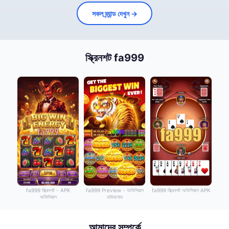
সকল ব্র্যান্ড দেখুন →
স্ক্রিনশট fa999
fa999 স্ক্রিনশট - APK
fa999 Preview - অফিসিয়াল
fa999 স্ক্রিনশট অফিসিয়াল APK
অফিসিয়াল
ডাউনলোড
আমাদের সম্পর্কে