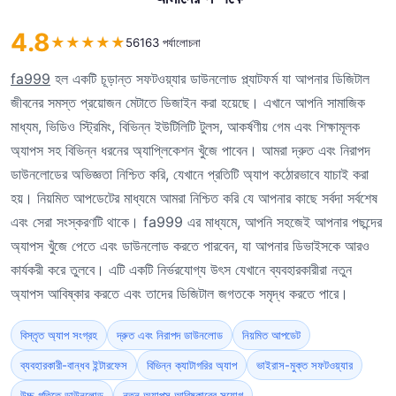
4.8
★
★
★
★
★
56163 পর্যালোচনা
fa999
হল একটি চূড়ান্ত সফটওয়্যার ডাউনলোড প্ল্যাটফর্ম যা আপনার ডিজিটাল
জীবনের সমস্ত প্রয়োজন মেটাতে ডিজাইন করা হয়েছে। এখানে আপনি সামাজিক
মাধ্যম, ভিডিও স্ট্রিমিং, বিভিন্ন ইউটিলিটি টুলস, আকর্ষণীয় গেম এবং শিক্ষামূলক
অ্যাপস সহ বিভিন্ন ধরনের অ্যাপ্লিকেশন খুঁজে পাবেন। আমরা দ্রুত এবং নিরাপদ
ডাউনলোডের অভিজ্ঞতা নিশ্চিত করি, যেখানে প্রতিটি অ্যাপ কঠোরভাবে যাচাই করা
হয়। নিয়মিত আপডেটের মাধ্যমে আমরা নিশ্চিত করি যে আপনার কাছে সর্বদা সর্বশেষ
এবং সেরা সংস্করণটি থাকে। fa999 এর মাধ্যমে, আপনি সহজেই আপনার পছন্দের
অ্যাপস খুঁজে পেতে এবং ডাউনলোড করতে পারবেন, যা আপনার ডিভাইসকে আরও
কার্যকরী করে তুলবে। এটি একটি নির্ভরযোগ্য উৎস যেখানে ব্যবহারকারীরা নতুন
অ্যাপস আবিষ্কার করতে এবং তাদের ডিজিটাল জগতকে সমৃদ্ধ করতে পারে।
বিস্তৃত অ্যাপ সংগ্রহ
দ্রুত এবং নিরাপদ ডাউনলোড
নিয়মিত আপডেট
ব্যবহারকারী-বান্ধব ইন্টারফেস
বিভিন্ন ক্যাটাগরির অ্যাপ
ভাইরাস-মুক্ত সফটওয়্যার
উচ্চ গতিতে ডাউনলোড
নতুন অ্যাপস আবিষ্কারের সুযোগ