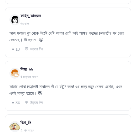
ফাহিম_আহমেদ
গতকাল
আজ সকালে ঘুম থেকে উঠেই দেখি আমার ছোট ভাই আমার পছন্দের চকলেটের সব খেয়ে
ফেলেছে। কী জ্বালা! 😤
💬 উত্তর দিন
♥ 10
লিজা_৯৯
1 সপ্তাহ আগে
আমার পোষা বিড়ালটা সারাদিন কী যে দুষ্টুমি করে! ওর জন্য নতুন খেলনা এনেছি, এখন
একটু শান্ত হয়েছে। 😻
💬 উত্তর দিন
♥ 34
রিমা_সি
4 দিন আগে