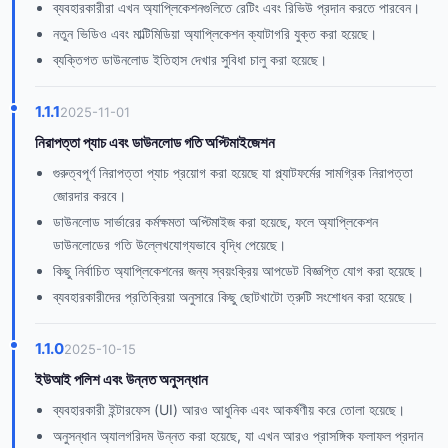
ব্যবহারকারীরা এখন অ্যাপ্লিকেশনগুলিতে রেটিং এবং রিভিউ প্রদান করতে পারবেন।
নতুন ভিডিও এবং মাল্টিমিডিয়া অ্যাপ্লিকেশন ক্যাটাগরি যুক্ত করা হয়েছে।
ব্যক্তিগত ডাউনলোড ইতিহাস দেখার সুবিধা চালু করা হয়েছে।
1.1.1
2025-11-01
নিরাপত্তা প্যাচ এবং ডাউনলোড গতি অপ্টিমাইজেশন
গুরুত্বপূর্ণ নিরাপত্তা প্যাচ প্রয়োগ করা হয়েছে যা প্ল্যাটফর্মের সামগ্রিক নিরাপত্তা
জোরদার করবে।
ডাউনলোড সার্ভারের কর্মক্ষমতা অপ্টিমাইজ করা হয়েছে, ফলে অ্যাপ্লিকেশন
ডাউনলোডের গতি উল্লেখযোগ্যভাবে বৃদ্ধি পেয়েছে।
কিছু নির্বাচিত অ্যাপ্লিকেশনের জন্য স্বয়ংক্রিয় আপডেট বিজ্ঞপ্তি যোগ করা হয়েছে।
ব্যবহারকারীদের প্রতিক্রিয়া অনুসারে কিছু ছোটখাটো ত্রুটি সংশোধন করা হয়েছে।
1.1.0
2025-10-15
ইউআই পলিশ এবং উন্নত অনুসন্ধান
ব্যবহারকারী ইন্টারফেস (UI) আরও আধুনিক এবং আকর্ষণীয় করে তোলা হয়েছে।
অনুসন্ধান অ্যালগরিদম উন্নত করা হয়েছে, যা এখন আরও প্রাসঙ্গিক ফলাফল প্রদান