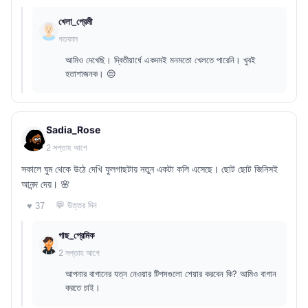
খেলা_প্রেমী
গতকাল
আমিও দেখেছি। দ্বিতীয়ার্ধে একদমই মনমতো খেলতে পারেনি। খুবই
হতাশাজনক। 😔
Sadia_Rose
2 সপ্তাহ আগে
সকালে ঘুম থেকে উঠে দেখি ফুলগাছটায় নতুন একটা কলি এসেছে। ছোট ছোট জিনিসই
আনন্দ দেয়। 🌸
💬 উত্তর দিন
♥ 37
গাছ_প্রেমিক
2 সপ্তাহ আগে
আপনার বাগানের যত্ন নেওয়ার টিপসগুলো শেয়ার করবেন কি? আমিও বাগান
করতে চাই।