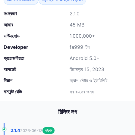
সংস্করণ
2.1.0
আকার
45 MB
ডাউনলোড
1,000,000+
Developer
fa999 টিম
প্রয়োজনীয়তা
Android 5.0+
আপডেট
ডিসেম্বর 15, 2023
বিভাগ
অ্যাপ স্টোর ও ইউটিলিটি
কনটেন্ট রেটিং
সব বয়সের জন্য
রিলিজ লগ
2.1.4
2026-06-13
সর্বশেষ