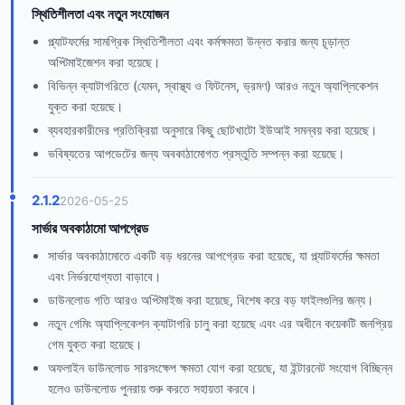
স্থিতিশীলতা এবং নতুন সংযোজন
প্ল্যাটফর্মের সামগ্রিক স্থিতিশীলতা এবং কর্মক্ষমতা উন্নত করার জন্য চূড়ান্ত
অপ্টিমাইজেশন করা হয়েছে।
বিভিন্ন ক্যাটাগরিতে (যেমন, স্বাস্থ্য ও ফিটনেস, ভ্রমণ) আরও নতুন অ্যাপ্লিকেশন
যুক্ত করা হয়েছে।
ব্যবহারকারীদের প্রতিক্রিয়া অনুসারে কিছু ছোটখাটো ইউআই সমন্বয় করা হয়েছে।
ভবিষ্যতের আপডেটের জন্য অবকাঠামোগত প্রস্তুতি সম্পন্ন করা হয়েছে।
2.1.2
2026-05-25
সার্ভার অবকাঠামো আপগ্রেড
সার্ভার অবকাঠামোতে একটি বড় ধরনের আপগ্রেড করা হয়েছে, যা প্ল্যাটফর্মের ক্ষমতা
এবং নির্ভরযোগ্যতা বাড়াবে।
ডাউনলোড গতি আরও অপ্টিমাইজ করা হয়েছে, বিশেষ করে বড় ফাইলগুলির জন্য।
নতুন গেমিং অ্যাপ্লিকেশন ক্যাটাগরি চালু করা হয়েছে এবং এর অধীনে কয়েকটি জনপ্রিয়
গেম যুক্ত করা হয়েছে।
অফলাইন ডাউনলোড সারসংক্ষেপ ক্ষমতা যোগ করা হয়েছে, যা ইন্টারনেট সংযোগ বিচ্ছিন্ন
হলেও ডাউনলোড পুনরায় শুরু করতে সহায়তা করবে।