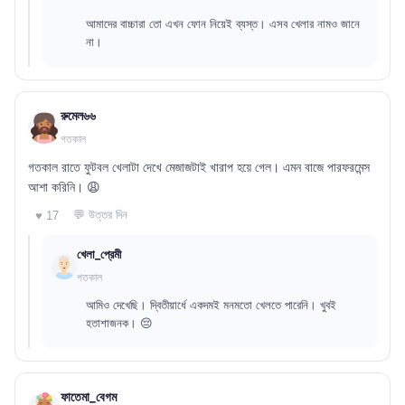
আমাদের বাচ্চারা তো এখন ফোন নিয়েই ব্যস্ত। এসব খেলার নামও জানে
না।
রুমেল৬৬
গতকাল
গতকাল রাতে ফুটবল খেলাটা দেখে মেজাজটাই খারাপ হয়ে গেল। এমন বাজে পারফরমেন্স
আশা করিনি। 😩
💬 উত্তর দিন
♥ 17
খেলা_প্রেমী
গতকাল
আমিও দেখেছি। দ্বিতীয়ার্ধে একদমই মনমতো খেলতে পারেনি। খুবই
হতাশাজনক। 😔
ফাতেমা_বেগম