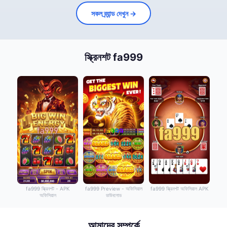
সকল ব্র্যান্ড দেখুন →
স্ক্রিনশট fa999
fa999 স্ক্রিনশট - APK
fa999 Preview - অফিসিয়াল
fa999 স্ক্রিনশট অফিসিয়াল APK
অফিসিয়াল
ডাউনলোড
আমাদের সম্পর্কে