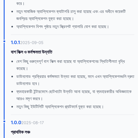
করে।
নতুন সামাজিক অ্যাপ্লিকেশন ক্যাটাগরি চালু করা হয়েছে এবং এর অধীনে কয়েকটি
জনপ্রিয় অ্যাপ্লিকেশন যুক্ত করা হয়েছে।
অ্যাপ্লিকেশন বিশদ পৃষ্ঠায় নতুন স্ক্রিনশট গ্যালারি যোগ করা হয়েছে।
1.0.1
2025-09-05
বাগ ফিক্স ও কর্মক্ষমতা উন্নতি
বেশ কিছু গুরুত্বপূর্ণ বাগ ফিক্স করা হয়েছে যা অ্যাপ্লিকেশনের স্থিতিশীলতা বৃদ্ধি
করেছে।
ডাউনলোড প্রক্রিয়ার কর্মক্ষমতা উন্নত করা হয়েছে, ফলে এখন অ্যাপ্লিকেশনগুলি দ্রুত
ডাউনলোড হবে।
ব্যবহারকারী ইন্টারফেসে ছোটখাটো উন্নতি আনা হয়েছে, যা ব্যবহারকারীর অভিজ্ঞতাকে
আরও মসৃণ করবে।
নতুন কিছু ইউটিলিটি অ্যাপ্লিকেশন প্ল্যাটফর্মে যুক্ত করা হয়েছে।
1.0.0
2025-08-17
প্রাথমিক লঞ্চ