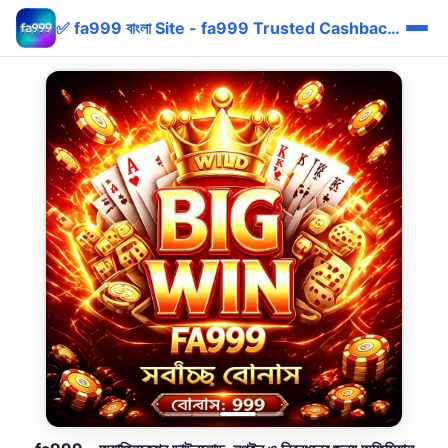
✅ fa999 বাংলা Site - fa999 Trusted Cashback bKash