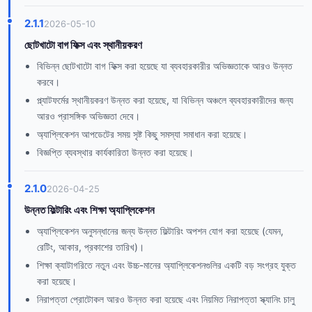
2.1.1
2026-05-10
ছোটখাটো বাগ ফিক্স এবং স্থানীয়করণ
বিভিন্ন ছোটখাটো বাগ ফিক্স করা হয়েছে যা ব্যবহারকারীর অভিজ্ঞতাকে আরও উন্নত
করবে।
প্ল্যাটফর্মের স্থানীয়করণ উন্নত করা হয়েছে, যা বিভিন্ন অঞ্চলে ব্যবহারকারীদের জন্য
আরও প্রাসঙ্গিক অভিজ্ঞতা দেবে।
অ্যাপ্লিকেশন আপডেটের সময় সৃষ্ট কিছু সমস্যা সমাধান করা হয়েছে।
বিজ্ঞপ্তি ব্যবস্থার কার্যকারিতা উন্নত করা হয়েছে।
2.1.0
2026-04-25
উন্নত ফিল্টারিং এবং শিক্ষা অ্যাপ্লিকেশন
অ্যাপ্লিকেশন অনুসন্ধানের জন্য উন্নত ফিল্টারিং অপশন যোগ করা হয়েছে (যেমন,
রেটিং, আকার, প্রকাশের তারিখ)।
শিক্ষা ক্যাটাগরিতে নতুন এবং উচ্চ-মানের অ্যাপ্লিকেশনগুলির একটি বড় সংগ্রহ যুক্ত
করা হয়েছে।
নিরাপত্তা প্রোটোকল আরও উন্নত করা হয়েছে এবং নিয়মিত নিরাপত্তা স্ক্যানিং চালু