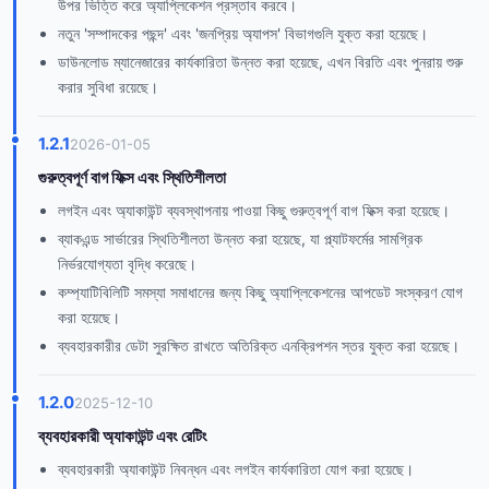
উপর ভিত্তি করে অ্যাপ্লিকেশন প্রস্তাব করবে।
নতুন 'সম্পাদকের পছন্দ' এবং 'জনপ্রিয় অ্যাপস' বিভাগগুলি যুক্ত করা হয়েছে।
ডাউনলোড ম্যানেজারের কার্যকারিতা উন্নত করা হয়েছে, এখন বিরতি এবং পুনরায় শুরু
করার সুবিধা রয়েছে।
1.2.1
2026-01-05
গুরুত্বপূর্ণ বাগ ফিক্স এবং স্থিতিশীলতা
লগইন এবং অ্যাকাউন্ট ব্যবস্থাপনায় পাওয়া কিছু গুরুত্বপূর্ণ বাগ ফিক্স করা হয়েছে।
ব্যাকএন্ড সার্ভারের স্থিতিশীলতা উন্নত করা হয়েছে, যা প্ল্যাটফর্মের সামগ্রিক
নির্ভরযোগ্যতা বৃদ্ধি করেছে।
কম্প্যাটিবিলিটি সমস্যা সমাধানের জন্য কিছু অ্যাপ্লিকেশনের আপডেট সংস্করণ যোগ
করা হয়েছে।
ব্যবহারকারীর ডেটা সুরক্ষিত রাখতে অতিরিক্ত এনক্রিপশন স্তর যুক্ত করা হয়েছে।
1.2.0
2025-12-10
ব্যবহারকারী অ্যাকাউন্ট এবং রেটিং
ব্যবহারকারী অ্যাকাউন্ট নিবন্ধন এবং লগইন কার্যকারিতা যোগ করা হয়েছে।