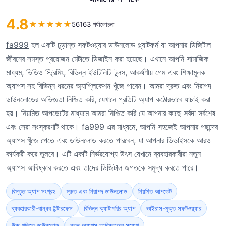
4.8
★
★
★
★
★
56163 পর্যালোচনা
fa999
হল একটি চূড়ান্ত সফটওয়্যার ডাউনলোড প্ল্যাটফর্ম যা আপনার ডিজিটাল
জীবনের সমস্ত প্রয়োজন মেটাতে ডিজাইন করা হয়েছে। এখানে আপনি সামাজিক
মাধ্যম, ভিডিও স্ট্রিমিং, বিভিন্ন ইউটিলিটি টুলস, আকর্ষণীয় গেম এবং শিক্ষামূলক
অ্যাপস সহ বিভিন্ন ধরনের অ্যাপ্লিকেশন খুঁজে পাবেন। আমরা দ্রুত এবং নিরাপদ
ডাউনলোডের অভিজ্ঞতা নিশ্চিত করি, যেখানে প্রতিটি অ্যাপ কঠোরভাবে যাচাই করা
হয়। নিয়মিত আপডেটের মাধ্যমে আমরা নিশ্চিত করি যে আপনার কাছে সর্বদা সর্বশেষ
এবং সেরা সংস্করণটি থাকে। fa999 এর মাধ্যমে, আপনি সহজেই আপনার পছন্দের
অ্যাপস খুঁজে পেতে এবং ডাউনলোড করতে পারবেন, যা আপনার ডিভাইসকে আরও
কার্যকরী করে তুলবে। এটি একটি নির্ভরযোগ্য উৎস যেখানে ব্যবহারকারীরা নতুন
অ্যাপস আবিষ্কার করতে এবং তাদের ডিজিটাল জগতকে সমৃদ্ধ করতে পারে।
বিস্তৃত অ্যাপ সংগ্রহ
দ্রুত এবং নিরাপদ ডাউনলোড
নিয়মিত আপডেট
ব্যবহারকারী-বান্ধব ইন্টারফেস
বিভিন্ন ক্যাটাগরির অ্যাপ
ভাইরাস-মুক্ত সফটওয়্যার
উচ্চ গতিতে ডাউনলোড
নতুন অ্যাপস আবিষ্কারের সুযোগ