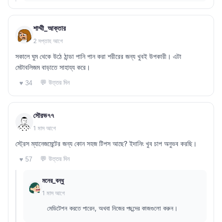
শাম্মী_আক্তার
2 সপ্তাহ আগে
সকালে ঘুম থেকে উঠে ঠান্ডা পানি পান করা শরীরের জন্য খুবই উপকারী। এটা
মেটাবলিজম বাড়াতে সাহায্য করে।
💬 উত্তর দিন
♥ 34
সৌরভ৭৭
1 মাস আগে
স্ট্রেস ম্যানেজমেন্টের জন্য কোন সহজ টিপস আছে? ইদানিং খুব চাপ অনুভব করছি।
💬 উত্তর দিন
♥ 57
মনের_বন্ধু
1 মাস আগে
মেডিটেশন করতে পারেন, অথবা নিজের পছন্দের কাজগুলো করুন।