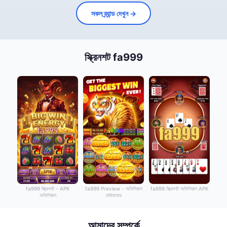
সকল ব্র্যান্ড দেখুন →
স্ক্রিনশট fa999
fa999 স্ক্রিনশট - APK
fa999 Preview - অফিসিয়াল
fa999 স্ক্রিনশট অফিসিয়াল APK
অফিসিয়াল
ডাউনলোড
আমাদের সম্পর্কে