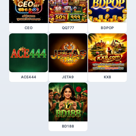
CEO
QQ777
BDPOP
ACE444
JETA9
KX8
BD188