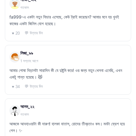
গতকাল
fa999-এ একটা নতুন ফিচার এসেছে, কেউ ট্রাই করেছেন? আমার মনে হয় খুবই
কাজের একটা জিনিস যোগ হয়েছে।
💬 উত্তর দিন
♥ 20
লিজা_৯৯
1 সপ্তাহ আগে
আমার পোষা বিড়ালটা সারাদিন কী যে দুষ্টুমি করে! ওর জন্য নতুন খেলনা এনেছি, এখন
একটু শান্ত হয়েছে। 😻
💬 উত্তর দিন
♥ 34
আলম_২২
গতকাল
আজকে আবহাওয়াটা কী দারুণ! হালকা বাতাস, রোদের তীব্রতাও কম। মনটা ফ্রেশ হয়ে
গেল। ✨