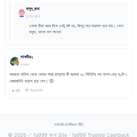
মাসুদ_রানা
3 দিন আগে
একদম ঠিক! শুরুর দিকে একটু কষ্ট হয়, কিন্তু পরে অভ্যাস হয়ে যায়। লেগে
থাকুন, ভালো ফল পাবেন!
তানভীর২
গতকাল
আজকে অফিস থেকে ফেরার সময় রাস্তায় কী জ্যাম! ৩০ মিনিটের পথ লাগল দেড় ঘণ্টা।
মেজাজটাই খারাপ হয়ে গেল। 😠
💬 উত্তর দিন
♥ 45
শর্তাবলী
গোপনীয়তা নীতি
© 2026 ✅ fa999 বাংলা Site - fa999 Trusted Cashback