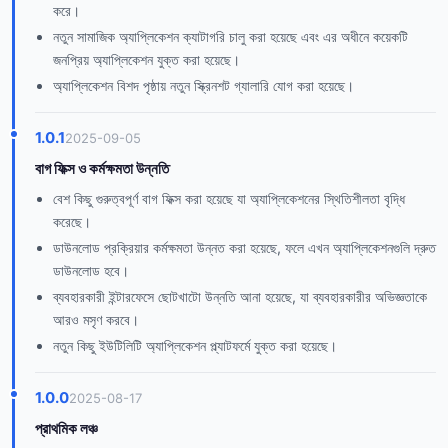
করে।
নতুন সামাজিক অ্যাপ্লিকেশন ক্যাটাগরি চালু করা হয়েছে এবং এর অধীনে কয়েকটি
জনপ্রিয় অ্যাপ্লিকেশন যুক্ত করা হয়েছে।
অ্যাপ্লিকেশন বিশদ পৃষ্ঠায় নতুন স্ক্রিনশট গ্যালারি যোগ করা হয়েছে।
1.0.1
2025-09-05
বাগ ফিক্স ও কর্মক্ষমতা উন্নতি
বেশ কিছু গুরুত্বপূর্ণ বাগ ফিক্স করা হয়েছে যা অ্যাপ্লিকেশনের স্থিতিশীলতা বৃদ্ধি
করেছে।
ডাউনলোড প্রক্রিয়ার কর্মক্ষমতা উন্নত করা হয়েছে, ফলে এখন অ্যাপ্লিকেশনগুলি দ্রুত
ডাউনলোড হবে।
ব্যবহারকারী ইন্টারফেসে ছোটখাটো উন্নতি আনা হয়েছে, যা ব্যবহারকারীর অভিজ্ঞতাকে
আরও মসৃণ করবে।
নতুন কিছু ইউটিলিটি অ্যাপ্লিকেশন প্ল্যাটফর্মে যুক্ত করা হয়েছে।
1.0.0
2025-08-17
প্রাথমিক লঞ্চ