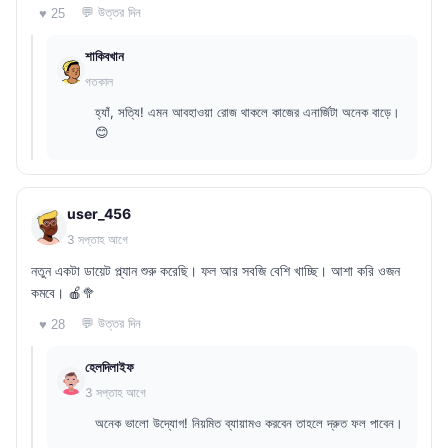
💬 উত্তর দিন
♥ 25
শাকিবখান
গতকাল
হ্যাঁ, সত্যি! এমন আবহাওয়া রোজ থাকলে কাজের এনার্জিটা অনেক বাড়ে।
😊
user_456
3 সপ্তাহ আগে
নতুন একটা ডায়েট প্ল্যান শুরু করেছি। ফল আর সবজি বেশি খাচ্ছি। আশা করি ওজন
কমবে। 🍎🥦
💬 উত্তর দিন
♥ 28
হেলদিলাইফ
3 সপ্তাহ আগে
অনেক ভালো উদ্যোগ! নিয়মিত ব্যায়ামও করবেন তাহলে দ্রুত ফল পাবেন।