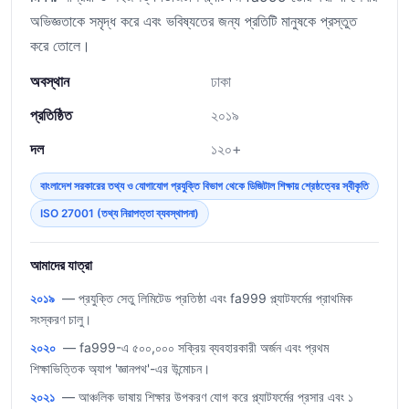
অভিজ্ঞতাকে সমৃদ্ধ করে এবং ভবিষ্যতের জন্য প্রতিটি মানুষকে প্রস্তুত
করে তোলে।
অবস্থান
ঢাকা
প্রতিষ্ঠিত
২০১৯
দল
১২০+
বাংলাদেশ সরকারের তথ্য ও যোগাযোগ প্রযুক্তি বিভাগ থেকে ডিজিটাল শিক্ষায় শ্রেষ্ঠত্বের স্বীকৃতি
ISO 27001 (তথ্য নিরাপত্তা ব্যবস্থাপনা)
আমাদের যাত্রা
২০১৯
— প্রযুক্তি সেতু লিমিটেড প্রতিষ্ঠা এবং fa999 প্ল্যাটফর্মের প্রাথমিক
সংস্করণ চালু।
২০২০
— fa999-এ ৫০০,০০০ সক্রিয় ব্যবহারকারী অর্জন এবং প্রথম
শিক্ষাভিত্তিক অ্যাপ 'জ্ঞানপথ'-এর উন্মোচন।
২০২১
— আঞ্চলিক ভাষায় শিক্ষার উপকরণ যোগ করে প্ল্যাটফর্মের প্রসার এবং ১