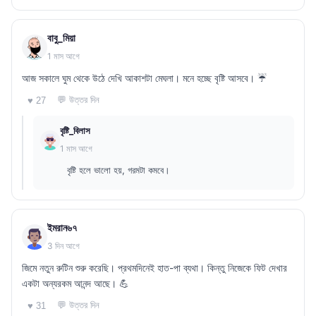
বাবু_মিয়া
1 মাস আগে
আজ সকালে ঘুম থেকে উঠে দেখি আকাশটা মেঘলা। মনে হচ্ছে বৃষ্টি আসবে। ☔
💬 উত্তর দিন
♥ 27
বৃষ্টি_বিলাস
1 মাস আগে
বৃষ্টি হলে ভালো হয়, গরমটা কমবে।
ইমরান৬৭
3 দিন আগে
জিমে নতুন রুটিন শুরু করেছি। প্রথমদিনেই হাত-পা ব্যথা। কিন্তু নিজেকে ফিট দেখার
একটা অন্যরকম আনন্দ আছে। 💪
💬 উত্তর দিন
♥ 31