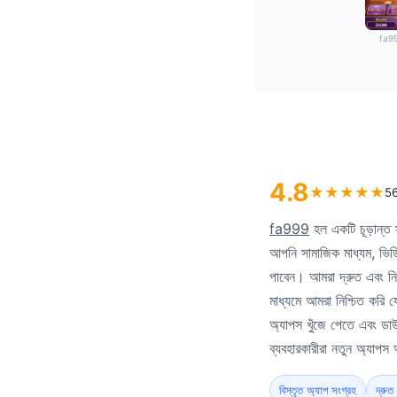
fa99
4.8
★
★
★
★
★
56
fa999
হল একটি চূড়ান্ত 
আপনি সামাজিক মাধ্যম, ভিডিও
পাবেন। আমরা দ্রুত এবং নি
মাধ্যমে আমরা নিশ্চিত করি
অ্যাপস খুঁজে পেতে এবং ড
ব্যবহারকারীরা নতুন অ্যাপ
বিস্তৃত অ্যাপ সংগ্রহ
দ্রু