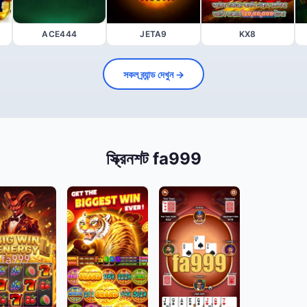
ACE444
JETA9
KX8
সকল ব্র্যান্ড দেখুন →
স্ক্রিনশট fa999