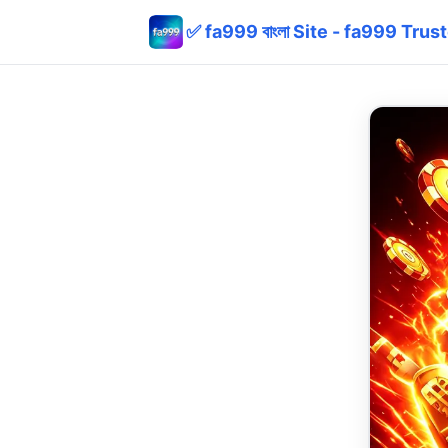
✅ fa999 বাংলা Site - fa999 Tr