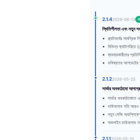
2.1.4
2026-06-13
সর
স্থিতিশীলতা এবং নতুন 
প্ল্যাটফর্মের সামগ্রিক
বিভিন্ন ক্যাটাগরিতে (
ব্যবহারকারীদের প্রতি
ভবিষ্যতের আপডেটের জ
2.1.2
2026-05-25
সার্ভার অবকাঠামো আপগ্র
সার্ভার অবকাঠামোতে এক
ডাউনলোড গতি আরও অপ্
নতুন গেমিং অ্যাপ্লিকে
অফলাইন ডাউনলোড সারসং
2.1.1
2026-05-10