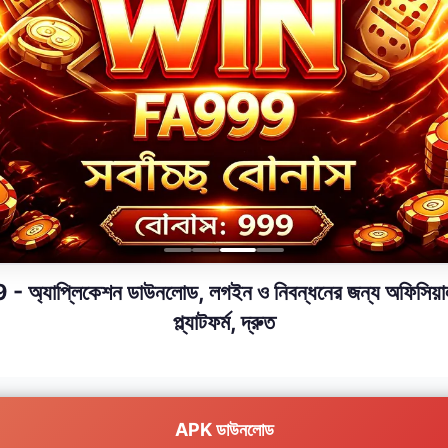
- অ্যাপ্লিকেশন ডাউনলোড, লগইন ও নিবন্ধনের জন্য অফিসিয
প্ল্যাটফর্ম, দ্রুত
APK ডাউনলোড