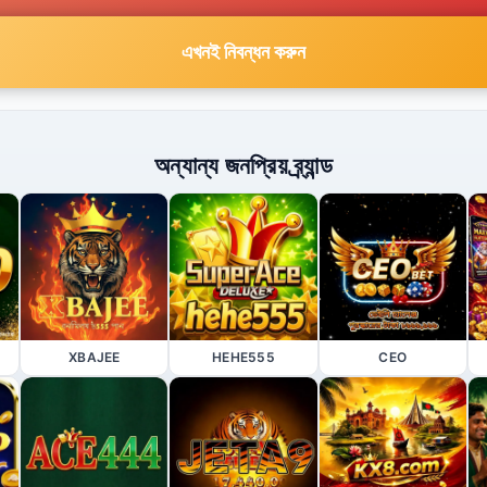
এখনই নিবন্ধন করুন
অন্যান্য জনপ্রিয় ব্র্যান্ড
XBAJEE
HEHE555
CEO