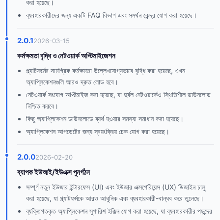
করা হয়েছে।
ব্যবহারকারীদের জন্য একটি FAQ বিভাগ এবং সমর্থন কেন্দ্র যোগ করা হয়েছে।
2.0.1
2026-03-15
কর্মক্ষমতা বৃদ্ধি ও নেটওয়ার্ক অপ্টিমাইজেশন
প্ল্যাটফর্মের সামগ্রিক কর্মক্ষমতা উল্লেখযোগ্যভাবে বৃদ্ধি করা হয়েছে, এখন
অ্যাপ্লিকেশনগুলি আরও দ্রুত লোড হবে।
নেটওয়ার্ক সংযোগ অপ্টিমাইজ করা হয়েছে, যা দুর্বল নেটওয়ার্কেও স্থিতিশীল ডাউনলোড
নিশ্চিত করবে।
কিছু অ্যাপ্লিকেশন ডাউনলোডে ব্যর্থ হওয়ার সমস্যা সমাধান করা হয়েছে।
অ্যাপ্লিকেশন আপডেটের জন্য স্বয়ংক্রিয় চেক যোগ করা হয়েছে।
2.0.0
2026-02-20
ব্যাপক ইউআই/ইউএক্স পুনর্গঠন
সম্পূর্ণ নতুন ইউজার ইন্টারফেস (UI) এবং ইউজার এক্সপেরিয়েন্স (UX) ডিজাইন চালু
করা হয়েছে, যা প্ল্যাটফর্মকে আরও আধুনিক এবং ব্যবহারকারী-বান্ধব করে তুলেছে।
ব্যক্তিগতকৃত অ্যাপ্লিকেশন সুপারিশ ইঞ্জিন যোগ করা হয়েছে, যা ব্যবহারকারীর পছন্দের