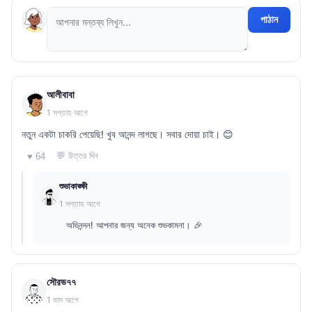
পাঠান
আলীবাবা
1 সপ্তাহ আগে
নতুন একটা চাকরি পেয়েছি! খুব আনন্দ লাগছে। সবার দোয়া চাই। 😊
💬 উত্তর দিন
♥ 64
শুভাকাঙ্ক্ষী
1 সপ্তাহ আগে
অভিনন্দন! আপনার জন্য অনেক শুভকামনা। 🎉
সৌরভ৭৭
1 মাস আগে