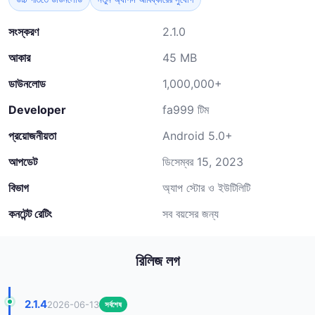
সংস্করণ
2.1.0
আকার
45 MB
ডাউনলোড
1,000,000+
Developer
fa999 টিম
প্রয়োজনীয়তা
Android 5.0+
আপডেট
ডিসেম্বর 15, 2023
বিভাগ
অ্যাপ স্টোর ও ইউটিলিটি
কনটেন্ট রেটিং
সব বয়সের জন্য
রিলিজ লগ
2.1.4
2026-06-13
সর্বশেষ