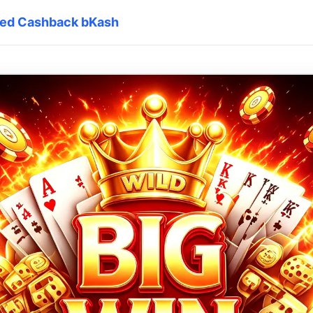
usted Cashback bKash