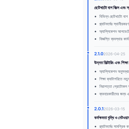
ছোটখাটো বাগ ফিক্স এবং স
বিভিন্ন ছোটখাটো বাগ 
প্ল্যাটফর্মের স্থানীয
অ্যাপ্লিকেশন আপডেটের 
বিজ্ঞপ্তি ব্যবস্থার কা
2.1.0
2026-04-25
উন্নত ফিল্টারিং এবং শিক্ষ
অ্যাপ্লিকেশন অনুসন্ধ
শিক্ষা ক্যাটাগরিতে নত
নিরাপত্তা প্রোটোকল আর
ব্যবহারকারীদের জন্য 
2.0.1
2026-03-15
কর্মক্ষমতা বৃদ্ধি ও নেটওয়
প্ল্যাটফর্মের সামগ্রি