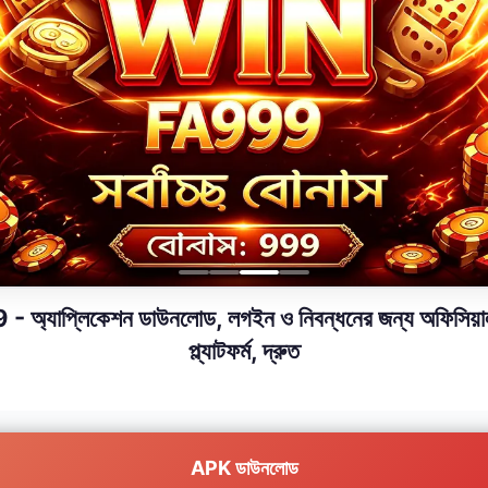
- অ্যাপ্লিকেশন ডাউনলোড, লগইন ও নিবন্ধনের জন্য অফিসিয
প্ল্যাটফর্ম, দ্রুত
APK ডাউনলোড