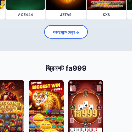
ACE444
JETA9
KX8
সকল ব্র্যান্ড দেখুন →
স্ক্রিনশট fa999