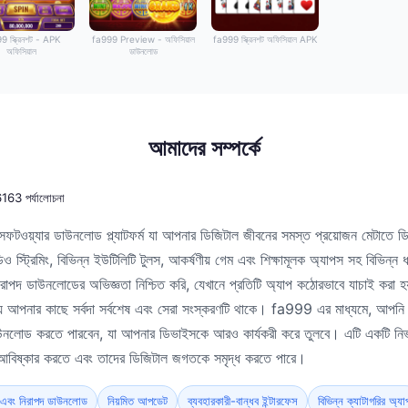
9 স্ক্রিনশট - APK
fa999 Preview - অফিসিয়াল
fa999 স্ক্রিনশট অফিসিয়াল APK
অফিসিয়াল
ডাউনলোড
আমাদের সম্পর্কে
163 পর্যালোচনা
সফটওয়্যার ডাউনলোড প্ল্যাটফর্ম যা আপনার ডিজিটাল জীবনের সমস্ত প্রয়োজন মেটাতে 
 স্ট্রিমিং, বিভিন্ন ইউটিলিটি টুলস, আকর্ষণীয় গেম এবং শিক্ষামূলক অ্যাপস সহ বিভিন্ন 
রাপদ ডাউনলোডের অভিজ্ঞতা নিশ্চিত করি, যেখানে প্রতিটি অ্যাপ কঠোরভাবে যাচাই করা 
 যে আপনার কাছে সর্বদা সর্বশেষ এবং সেরা সংস্করণটি থাকে। fa999 এর মাধ্যমে, আপন
াউনলোড করতে পারবেন, যা আপনার ডিভাইসকে আরও কার্যকরী করে তুলবে। এটি একটি নির্
স আবিষ্কার করতে এবং তাদের ডিজিটাল জগতকে সমৃদ্ধ করতে পারে।
ত এবং নিরাপদ ডাউনলোড
নিয়মিত আপডেট
ব্যবহারকারী-বান্ধব ইন্টারফেস
বিভিন্ন ক্যাটাগরির অ্যা