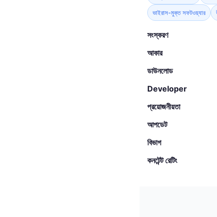
ভাইরাস-মুক্ত সফটওয়্যার
সংস্করণ
আকার
ডাউনলোড
Developer
প্রয়োজনীয়তা
আপডেট
বিভাগ
কনটেন্ট রেটিং